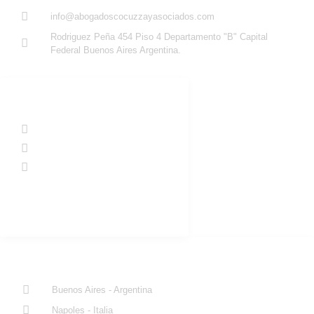
info@abogadoscocuzzayasociados.com
Rodriguez Peña 454 Piso 4 Departamento "B" Capital
Federal Buenos Aires Argentina.
Redes Sociales
@abogadoscocuzzayasociados
@abogadoscocuzzayasociados
@cocuzzayasociados
Trabaja con nosotros
Donde Estamos
Buenos Aires - Argentina
Napoles - Italia