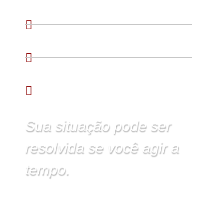
Foi iniciado um processo de
expulsão migratória.
Você não sabe como responder
legalmente.
Você teme perder sua residência
na Argentina.
Sua situação pode ser
resolvida se você agir a
tempo.