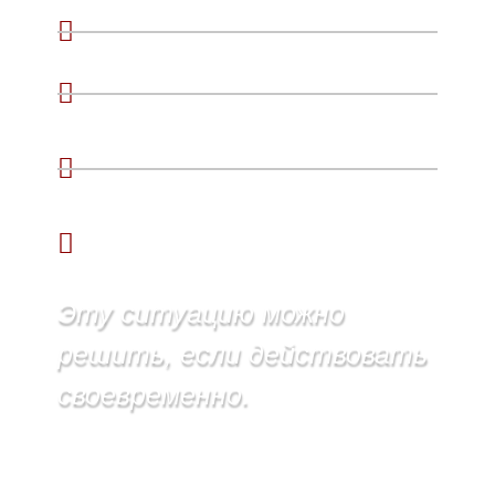
Вы получили уведомление от
миграционной службы Аргентины.
В отношении вас возбуждено дело о
выдворении.
Вы не знаете, как подготовить
юридически обоснованный ответ на
уведомление.
Вы боитесь потерять вид на жительство
в Аргентине.
Эту ситуацию можно
решить, если действовать
своевременно.