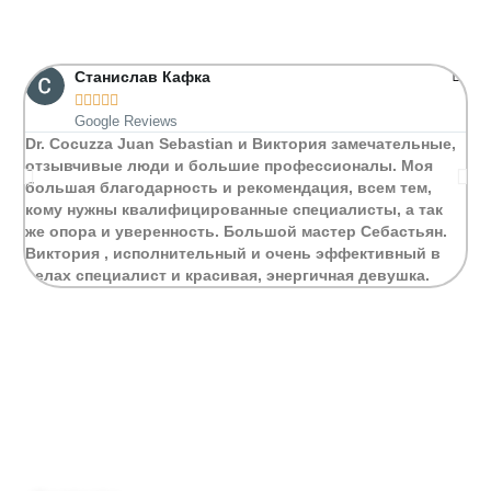
Станислав Кафка





Google Reviews
Dr. Cocuzza Juan Sebastian и Виктория замечательные,
Ex
отзывчивые люди и большие профессионалы. Моя
co
большая благодарность и рекомендация, всем тем,
en
кому нужны квалифицированные специалисты, а так
br
же опора и уверенность. Большой мастер Себастьян.
di
Виктория , исполнительный и очень эффективный в
eq
делах специалист и красивая, энергичная девушка.
Lo