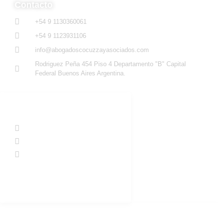
Contacto
+54 9 1130360061
+54 9 1123931106
info@abogadoscocuzzayasociados.com
Rodriguez Peña 454 Piso 4 Departamento "B" Capital
Federal Buenos Aires Argentina.
Redes Sociales
@abogadoscocuzzayasociados
@abogadoscocuzzayasociados
@cocuzzayasociados
Trabaja con nosotros